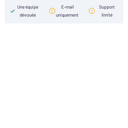
Une équipe
E-mail
Support
dévouée
uniquement
limité
Découvrez ce que
PlayHQ peut faire
pour votre
organisation