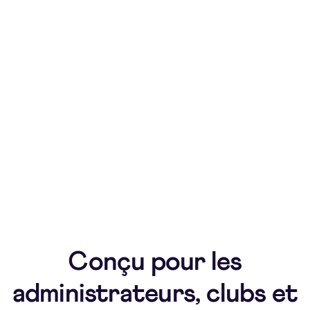
Simplifiez les inscriptions pour les joueurs, les
familles et les équipes.
Paiements intégrés
Automatisez la collecte des frais, le suivi et les
paiements le jour du match avec TeamPay.
Gestion de l'éligibilité
Suivez l'âge des joueurs, les limites d'équipe et la
conformité des divisions.
Conçu pour les
administrateurs, clubs et