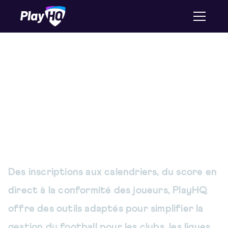
Des outils de gestion du
football pour unifier la
façon dont vous gérez
votre sport
Des inscriptions aux calendriers, du score en
direct à la conformité des joueurs, PlayHQ
offre des outils adaptés pour simplifier la
gestion du football pour les clubs, les ligues