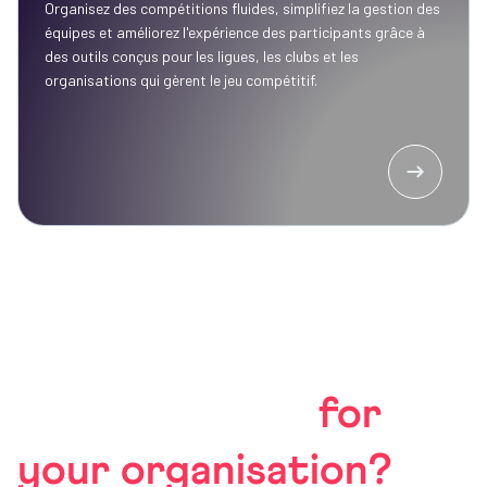
Organisez des compétitions fluides, simplifiez la gestion des
équipes et améliorez l'expérience des participants grâce à
des outils conçus pour les ligues, les clubs et les
organisations qui gèrent le jeu compétitif.
Ready to see what
PlayHQ can do
for
your organisation?