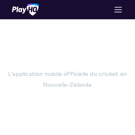
Le cricket associatif se
joue ici
L'application mobile officielle du cricket en
Nouvelle-Zélande