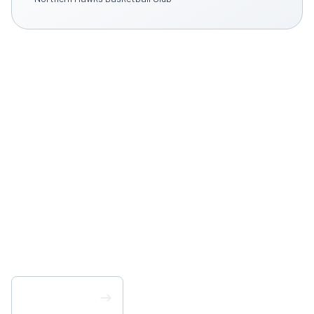
Discover How PlayHQ
Can Transform the
Way You Work – No
Matter Your Role.
Scarica PlayHQ