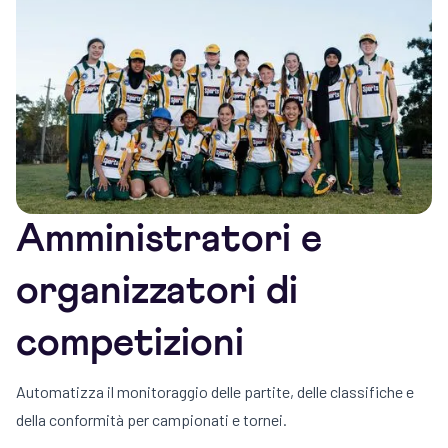
in entrata, le quote in sospeso e le campagne di
chiare alle parti interessate, agli enti
raccolta fondi in tempo reale.
finanziatori e ai consigli di amministrazione.
Ottimizzazione delle risorse:
Assegna campi da
Gestione delle risorse:
Gestire più sedi, campi
gioco, aree di gara o strutture sportive senza
da gioco o strutture sportive in modo efficiente.
conflitti o inefficienze.
Report chiari:
Genera report di partecipazione,
conformità e finanziari per soddisfare i requisiti
delle parti interessate.
Amministratori e
organizzatori di
competizioni
Automatizza il monitoraggio delle partite, delle classifiche e
della conformità per campionati e tornei.