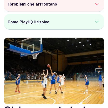
I problemi che affrontano
Gestione del calendario partite:
Trovare il
Come PlayHQ li risolve
calendario aggiornato e gestire le variazioni.
Lacune nella comunicazione della squadra:
Calendario partite in tempo reale:
Rimani
Contattare giocatori e genitori per gli
aggiornato con orari e informazioni sugli
aggiornamenti del giorno della partita.
impianti in tempo reale.
Monitoraggio delle prestazioni:
Comprendere i
Comunicazione centralizzata:
Invia
risultati, le statistiche dei giocatori e le
aggiornamenti automatici a giocatori e genitori
presenze.
per allenamenti, partite o variazioni.
Gestione delle rose:
Gestire le rotazioni dei
Statistiche sulle prestazioni:
Monitora risultati
giocatori, le distinte di gara e le sostituzioni.
delle partite, statistiche dei giocatori e
andamento della squadra in modo fluido.
Gestione semplificata delle rose:
Gestisci le
formazioni, la disponibilità dei giocatori e i dati