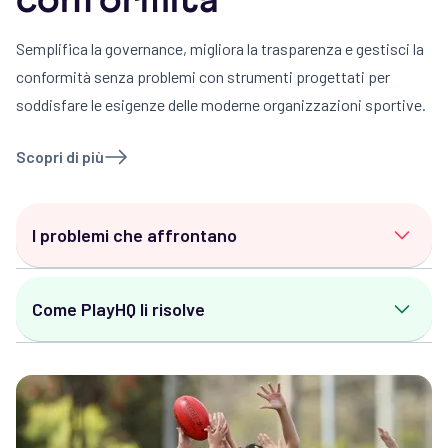
conformità
Semplifica la governance, migliora la trasparenza e gestisci la
conformità senza problemi con strumenti progettati per
soddisfare le esigenze delle moderne organizzazioni sportive.
Scopri di più
I problemi che affrontano
Precisione dei dati:
Rapporti incoerenti o
Come PlayHQ li risolve
incompleti per gli organismi di finanziamento e
gli audit.
Rapporti pronti per l'audit:
Genera report puliti e
Lacune nella conformità:
Garantire che i
accurati per enti di finanziamento, consigli di
controlli di idoneità, i requisiti di età e la
amministrazione e autorità di
segnalazione degli incidenti siano gestiti