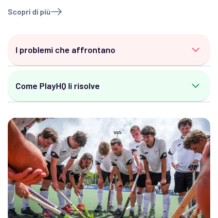
Scopri di più
I problemi che affrontano
Carico di lavoro manuale:
Fogli di calcolo infiniti,
Come PlayHQ li risolve
immissione dati e sollecito dei pagamenti.
Problemi con il calendario partite:
Bilanciare gli
Iscrizioni e pagamenti automatizzati:
orari, gestire i conflitti tra impianti e apportare
Semplifica i flussi di lavoro e riscuoti le quote
modifiche dell'ultimo minuto.
istantaneamente, riducendo l'amministrazione
Sfide legate alla conformità:
Soddisfare i
manuale.
requisiti di governance, la rendicontazione degli
Gestione intelligente del calendario partite:
enti finanziatori e i controlli di idoneità.
Genera calendari equi ed equilibrati e apporta
Frustrazione dei partecipanti:
Comunicare
aggiornamenti dinamici quando necessario.
efficacemente aggiornamenti, risultati e
Governance affidabile:
Crea report di
pagamenti a giocatori e famiglie.