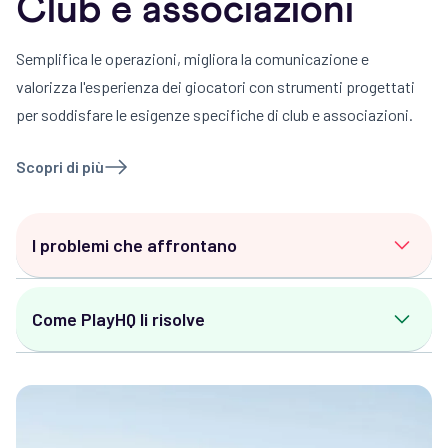
Club e associazioni
specifici per ruolo.
Semplifica le operazioni, migliora la comunicazione e
valorizza l'esperienza dei giocatori con strumenti progettati
per soddisfare le esigenze specifiche di club e associazioni.
Scopri di più
I problemi che affrontano
Sfide di crescita:
Difficoltà a scalare le
Come PlayHQ li risolve
operazioni e gestire un numero crescente di
partecipanti.
Iscrizioni semplificate:
Gestisci iscrizioni e
Riscossione dei pagamenti:
Sollecitare le quote
pagamenti senza problemi su più competizioni.
scadute e gestire i pagamenti irregolari.
Panoramica delle entrate:
Monitora i pagamenti
Problemi di trasparenza:
Fornire informazioni