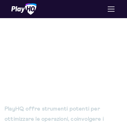
Soluzioni su misura per
ogni ruolo – Al servizio di
amministratori,
allenatori, genitori e
partecipanti
PlayHQ offre strumenti potenti per
ottimizzare le operazioni, coinvolgere i