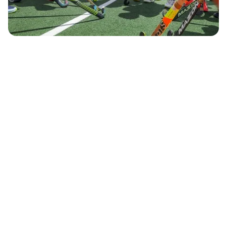
conformità pronti per l'audit e soddisfa i
requisiti degli enti finanziatori.
Comunicazione in tempo reale:
Invia
aggiornamenti istantanei per variazioni al
calendario partite, risultati e pagamenti.
Scopra come PlayHQ
può trasformare il suo
modo di lavorare,
qualunque sia il suo
ruolo.