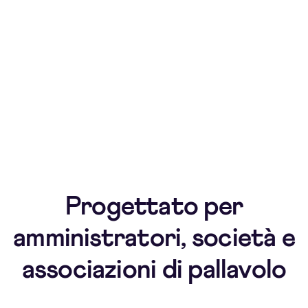
pagamenti familiari, monitora i saldi in sospeso e
gestisci i pagamenti in giornata con Teampay.
Profili giocatori
Mantieni lo storico individuale, inclusa idoneità,
fasce d'età e statistiche prestazionali.
Progettato per
amministratori, società e
associazioni di pallavolo