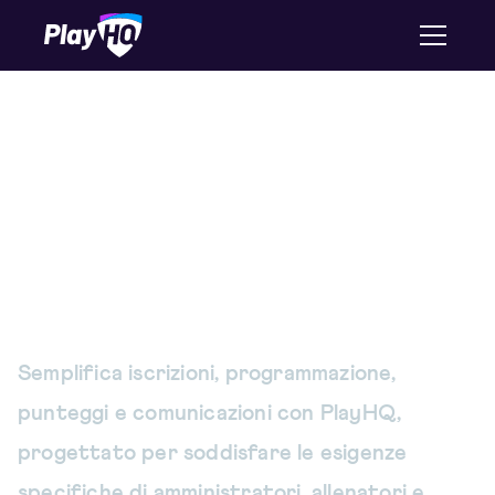
Strumenti di gestione
della pallavolo per
unificare il modo in cui
gestisci il tuo sport
Semplifica iscrizioni, programmazione,
punteggi e comunicazioni con PlayHQ,
progettato per soddisfare le esigenze
specifiche di amministratori, allenatori e