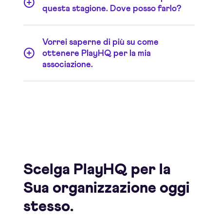
specializzati per
Amministratori di competizioni
e
questa stagione. Dove posso farlo?
Amministratori di programmi
. Se il problema non
viene risolto, contatti il
supporto tecnico PlayHQ.
Può iscriversi, pagare le quote e ordinare il
Vorrei saperne di più su come
merchandising in un unico passaggio –
proprio qui
.
ottenere PlayHQ per la mia
associazione.
Saremo lieti di raccontarLe di più. Visiti la nostra
pagina
Leghe e Associazioni
e, se Le interessa, non
esiti a
contattarci
.
Migliori il Suo gioco.
Scelga PlayHQ per la
Sua organizzazione oggi
stesso.