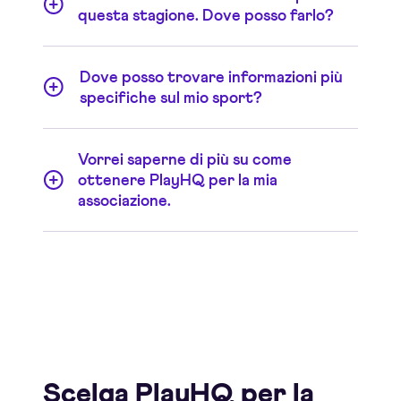
specializzati per
Amministratori di
questa stagione. Dove posso farlo?
competizioni
e
Amministratori di programmi
. Se il
problema non viene risolto, contatti il
supporto
Può iscriversi, pagare le quote e ordinare il
Dove posso trovare informazioni più
tecnico PlayHQ.
merchandising in un unico passaggio –
proprio qui
.
specifiche sul mio sport?
Se non trova ciò che cerca nelle nostre pagine di
Vorrei saperne di più su come
supporto, visiti
Football Australia
per ulteriori
ottenere PlayHQ per la mia
informazioni.
associazione.
Saremo lieti di raccontarLe di più. Visiti la nostra
pagina
Leghe e Associazioni
e, se Le interessa, non
esiti a
contattarci
.
Migliori il Suo gioco.
Scelga PlayHQ per la