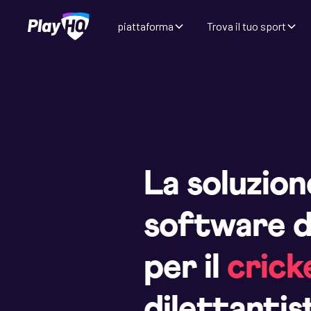
piattaforma
Trova il tuo sport
La soluzion
software d
per il
crick
dilettantis