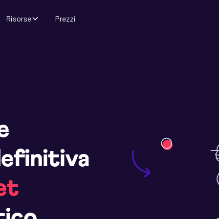
Risorse
Prezzi
e
efinitiva
et
tico.