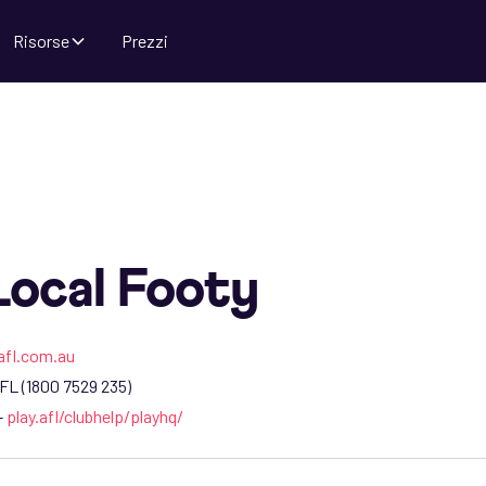
Risorse
Prezzi
ocal Footy
afl.com.au
FL (1800 7529 235)
-
play.afl/clubhelp/playhq/