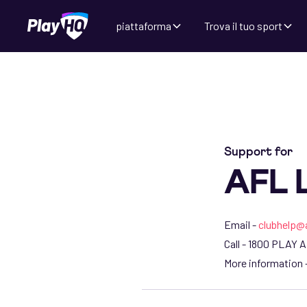
piattaforma
Trova il tuo sport
Support for
AFL L
Email -
clubhelp@
Call - 1800 PLAY A
More information 